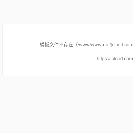
模板文件不存在（/www/wwwroot/jctcert.com/temp
https://jctcert.